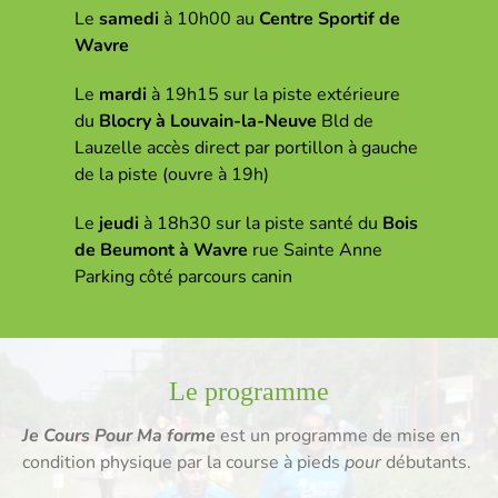
Le
samedi
à 10h00 au
Centre Sportif de
Wavre
Le
mardi
à 19h15 sur la piste extérieure
du
Blocry à Louvain-la-Neuve
Bld de
Lauzelle accès direct par portillon à gauche
de la piste (ouvre à 19h)
Le
jeudi
à 18h30 sur la piste santé du
Bois
de Beumont à Wavre
rue Sainte Anne
Parking côté parcours canin
Le programme
Je Cours Pour Ma forme
est un programme de mise en
condition physique par la course à pieds
pour
débutants.