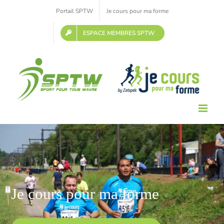
Passer
Portail SPTW
Je cours pour ma forme
au
contenu
ESPACE MEMBRES SPTW
Je cours pour ma forme